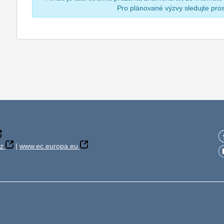
Pro plánované výzvy sledujte pr
z
|
www.ec.europa.eu