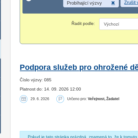
Zrušit
Probíhající výzvy
Řadit podle:
Podpora služeb pro ohrožené dět
Číslo výzvy: 085
Platnost do: 14. 09. 2026 12:00
29. 6. 2026
Určeno pro:
Veřejnost, Žadatel
Pokud je tato stránka prázdná, znamená to, že k tomuto