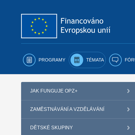
Přejít k obsahu
PROGRAMY
TÉMATA
FÓR
JAK FUNGUJE OPZ+
ZAMĚSTNÁVÁNÍ A VZDĚLÁVÁNÍ
DĚTSKÉ SKUPINY