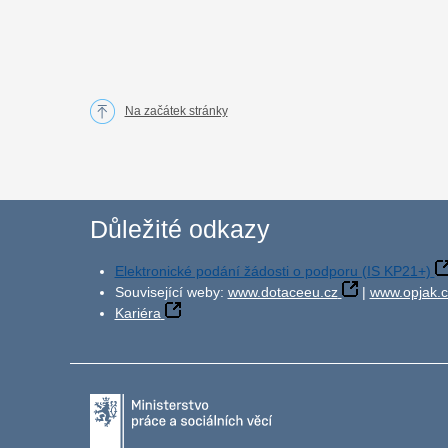
Na začátek stránky
Důležité odkazy
Elektronické podání žádosti o podporu (IS KP21+)
Související weby:
www.dotaceeu.cz
|
www.opjak.c
Kariéra