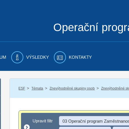
Operační prog
UM
VÝSLEDKY
KONTAKTY
/
/
/
ESF
Témata
Znevýhodněné skupiny osob
Znevýhodněné sku
Upravit filtr
Upravit filtr
03 Operační program Zaměstnanos