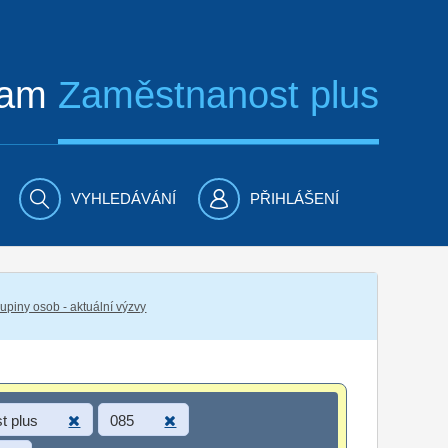
ram
Zaměstnanost plus
VYHLEDÁVÁNÍ
PŘIHLÁŠENÍ
piny osob - aktuální výzvy
t plus
085