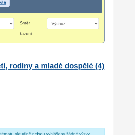
 vše
Směr
řazení:
i, rodiny a mladé dospělé (4)
 tématu aktuálně nejsou vyhlášeny žádné výzvy.