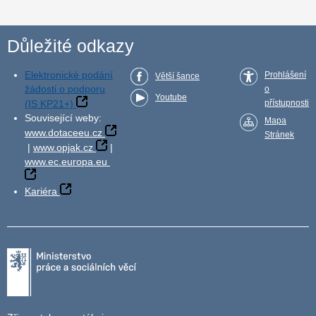
Důležité odkazy
Elektronické podání
Prohlášení
Větší šance
žádosti o podporu
o
Youtube
(IS KP21+)
přístupnosti
Související weby:
Mapa
www.dotaceeu.cz
Stránek
|
www.opjak.cz
|
www.ec.europa.eu
Kariéra