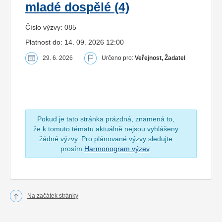
mladé dospělé (4)
Číslo výzvy: 085
Platnost do: 14. 09. 2026 12:00
29. 6. 2026
Určeno pro:
Veřejnost, Žadatel
Pokud je tato stránka prázdná, znamená to,
že k tomuto tématu aktuálně nejsou vyhlášeny
žádné výzvy. Pro plánované výzvy sledujte
prosím
Harmonogram výzev
.
Na začátek stránky