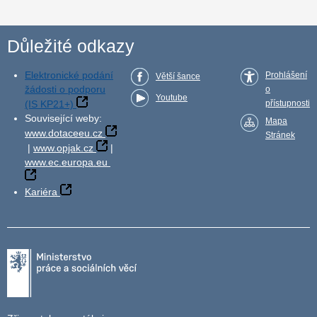
Důležité odkazy
Elektronické podání
Prohlášení
Větší šance
žádosti o podporu
o
Youtube
(IS KP21+)
přístupnosti
Související weby:
Mapa
www.dotaceeu.cz
Stránek
|
www.opjak.cz
|
www.ec.europa.eu
Kariéra