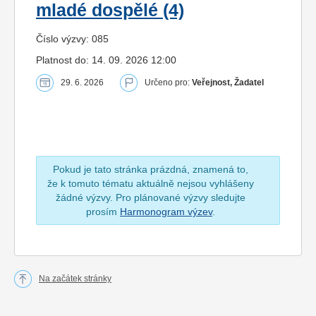
mladé dospělé (4)
Číslo výzvy: 085
Platnost do: 14. 09. 2026 12:00
29. 6. 2026
Určeno pro:
Veřejnost, Žadatel
Pokud je tato stránka prázdná, znamená to,
že k tomuto tématu aktuálně nejsou vyhlášeny
žádné výzvy. Pro plánované výzvy sledujte
prosím
Harmonogram výzev
.
Na začátek stránky