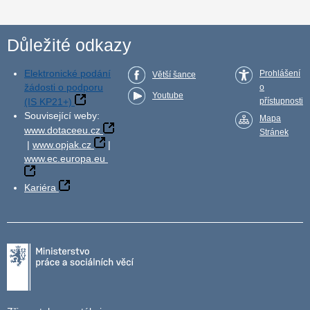
Důležité odkazy
Elektronické podání
Prohlášení
Větší šance
žádosti o podporu
o
Youtube
(IS KP21+)
přístupnosti
Související weby:
Mapa
www.dotaceeu.cz
Stránek
|
www.opjak.cz
|
www.ec.europa.eu
Kariéra