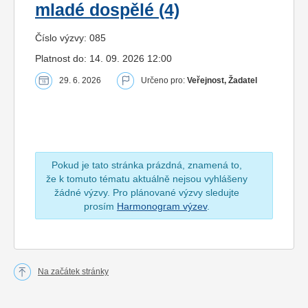
mladé dospělé (4)
Číslo výzvy: 085
Platnost do: 14. 09. 2026 12:00
29. 6. 2026
Určeno pro:
Veřejnost, Žadatel
Pokud je tato stránka prázdná, znamená to,
že k tomuto tématu aktuálně nejsou vyhlášeny
žádné výzvy. Pro plánované výzvy sledujte
prosím
Harmonogram výzev
.
Na začátek stránky