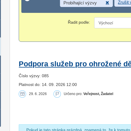
Zrušit
Probíhající výzvy
Řadit podle:
Podpora služeb pro ohrožené dět
Číslo výzvy: 085
Platnost do: 14. 09. 2026 12:00
29. 6. 2026
Určeno pro:
Veřejnost, Žadatel
Pokud je tato stránka prázdná, znamená to, že k tomuto