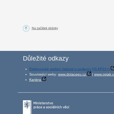
Na začátek stránky
Důležité odkazy
Elektronické podání žádosti o podporu (IS KP21+)
Související weby:
www.dotaceeu.cz
|
www.opjak.c
Kariéra