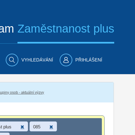
ram
Zaměstnanost plus
VYHLEDÁVÁNÍ
PŘIHLÁŠENÍ
piny osob - aktuální výzvy
t plus
085