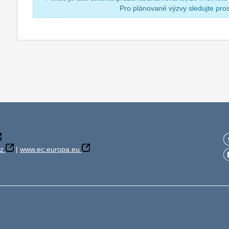
Pro plánované výzvy sledujte pr
z
|
www.ec.europa.eu