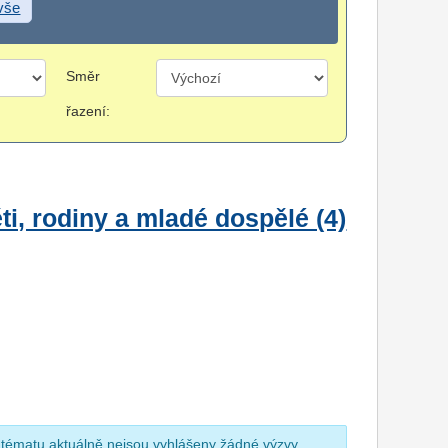
 vše
Směr
řazení:
i, rodiny a mladé dospělé (4)
 tématu aktuálně nejsou vyhlášeny žádné výzvy.