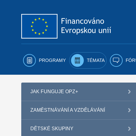
Přejít k obsahu
PROGRAMY
TÉMATA
FÓR
JAK FUNGUJE OPZ+
ZAMĚSTNÁVÁNÍ A VZDĚLÁVÁNÍ
DĚTSKÉ SKUPINY