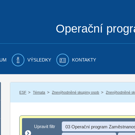
Operační prog
UM
VÝSLEDKY
KONTAKTY
/
/
/
ESF
Témata
Znevýhodněné skupiny osob
Znevýhodněné sku
Upravit filtr
Upravit filtr
03 Operační program Zaměstnanos