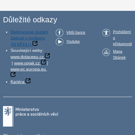
Důležité odkazy
Elektronické podání
Prohlášení
Větší šance
žádosti o podporu
o
Youtube
(IS KP21+)
přístupnosti
Související weby:
Mapa
www.dotaceeu.cz
Stránek
|
www.opjak.cz
|
www.ec.europa.eu
Kariéra