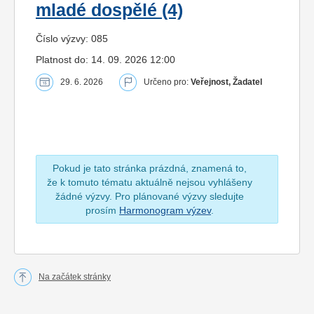
mladé dospělé (4)
Číslo výzvy: 085
Platnost do: 14. 09. 2026 12:00
29. 6. 2026
Určeno pro:
Veřejnost, Žadatel
Pokud je tato stránka prázdná, znamená to,
že k tomuto tématu aktuálně nejsou vyhlášeny
žádné výzvy. Pro plánované výzvy sledujte
prosím
Harmonogram výzev
.
Na začátek stránky