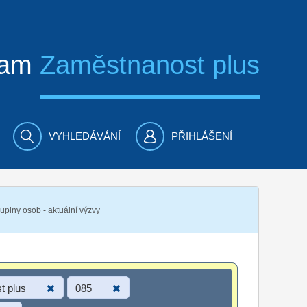
ram
Zaměstnanost plus
VYHLEDÁVÁNÍ
PŘIHLÁŠENÍ
piny osob - aktuální výzvy
t plus
085