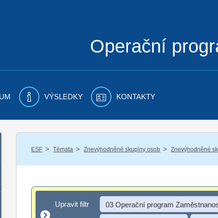
Operační prog
UM
VÝSLEDKY
KONTAKTY
/
/
/
ESF
Témata
Znevýhodněné skupiny osob
Znevýhodněné sku
Upravit filtr
Upravit filtr
03 Operační program Zaměstnanos