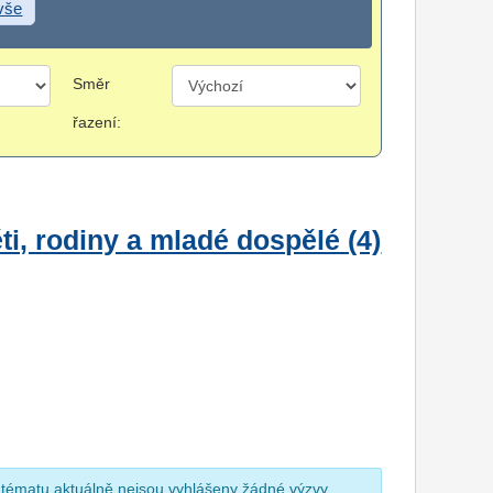
 vše
Směr
řazení:
i, rodiny a mladé dospělé (4)
 tématu aktuálně nejsou vyhlášeny žádné výzvy.