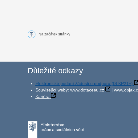
Na začátek stránky
Důležité odkazy
Elektronické podání žádosti o podporu (IS KP21+)
Související weby:
www.dotaceeu.cz
|
www.opjak.c
Kariéra