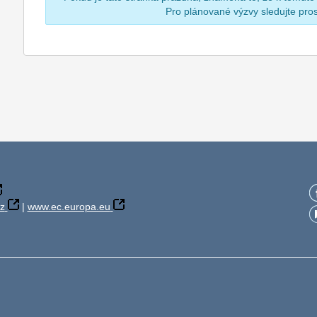
Pro plánované výzvy sledujte pr
z
|
www.ec.europa.eu