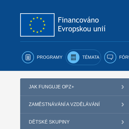
Přejít k obsahu
PROGRAMY
TÉMATA
FÓR
JAK FUNGUJE OPZ+
ZAMĚSTNÁVÁNÍ A VZDĚLÁVÁNÍ
DĚTSKÉ SKUPINY