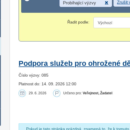
Zrušit
Probíhající výzvy
Řadit podle:
Podpora služeb pro ohrožené dět
Číslo výzvy: 085
Platnost do: 14. 09. 2026 12:00
29. 6. 2026
Určeno pro:
Veřejnost, Žadatel
Pokud je tato stránka prázdná, znamená to, že k tomuto