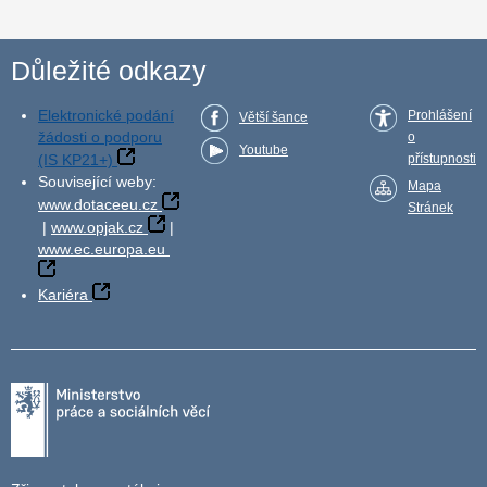
Důležité odkazy
Elektronické podání
Prohlášení
Větší šance
žádosti o podporu
o
Youtube
(IS KP21+)
přístupnosti
Související weby:
Mapa
www.dotaceeu.cz
Stránek
|
www.opjak.cz
|
www.ec.europa.eu
Kariéra