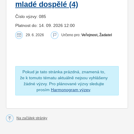
mladé dospělé (4)
Číslo výzvy: 085
Platnost do: 14. 09. 2026 12:00
29. 6. 2026
Určeno pro:
Veřejnost, Žadatel
Pokud je tato stránka prázdná, znamená to,
že k tomuto tématu aktuálně nejsou vyhlášeny
žádné výzvy. Pro plánované výzvy sledujte
prosím
Harmonogram výzev
.
Na začátek stránky