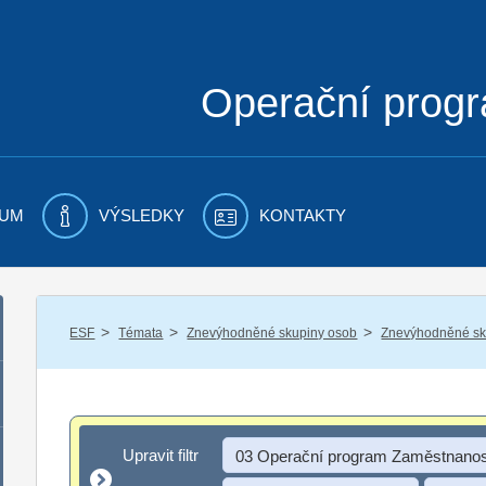
Operační prog
UM
VÝSLEDKY
KONTAKTY
/
/
/
ESF
Témata
Znevýhodněné skupiny osob
Znevýhodněné sku
Upravit filtr
Upravit filtr
03 Operační program Zaměstnanos