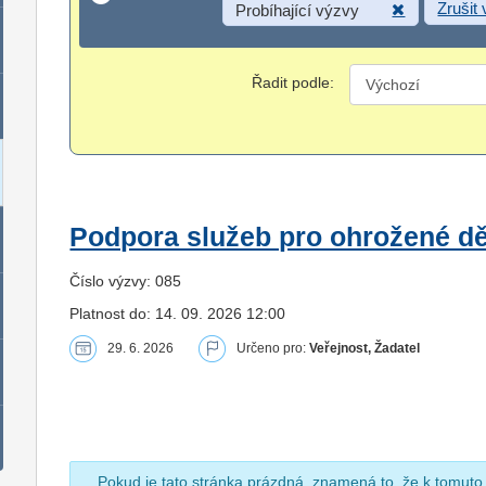
Zrušit
Probíhající výzvy
Řadit podle:
Podpora služeb pro ohrožené dět
Číslo výzvy: 085
Platnost do: 14. 09. 2026 12:00
29. 6. 2026
Určeno pro:
Veřejnost, Žadatel
Pokud je tato stránka prázdná, znamená to, že k tomuto