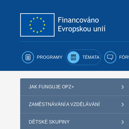
Přejít k obsahu
PROGRAMY
TÉMATA
FÓR
JAK FUNGUJE OPZ+
ZAMĚSTNÁVÁNÍ A VZDĚLÁVÁNÍ
DĚTSKÉ SKUPINY