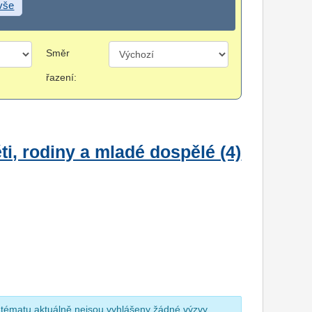
 vše
Směr
řazení:
i, rodiny a mladé dospělé (4)
 tématu aktuálně nejsou vyhlášeny žádné výzvy.