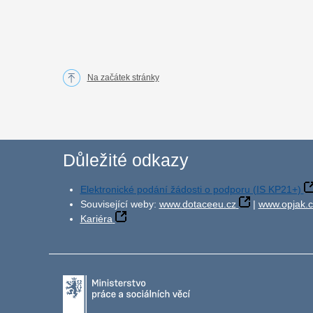
Na začátek stránky
Důležité odkazy
Elektronické podání žádosti o podporu (IS KP21+)
Související weby:
www.dotaceeu.cz
|
www.opjak.c
Kariéra