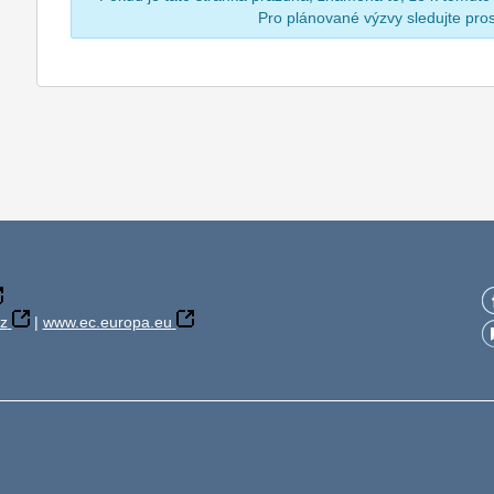
Pro plánované výzvy sledujte pr
z
|
www.ec.europa.eu