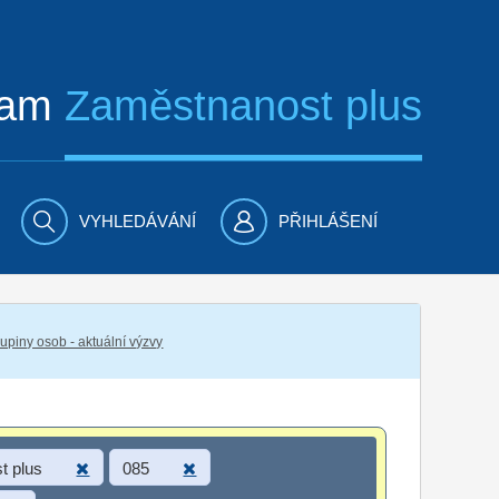
ram
Zaměstnanost plus
VYHLEDÁVÁNÍ
PŘIHLÁŠENÍ
piny osob - aktuální výzvy
t plus
085