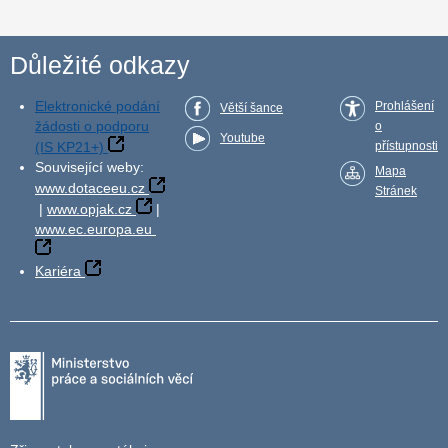
Důležité odkazy
Elektronické podání
Prohlášení
Větší šance
žádosti o podporu
o
Youtube
(IS KP21+)
přístupnosti
Související weby:
Mapa
www.dotaceeu.cz
Stránek
|
www.opjak.cz
|
www.ec.europa.eu
Kariéra