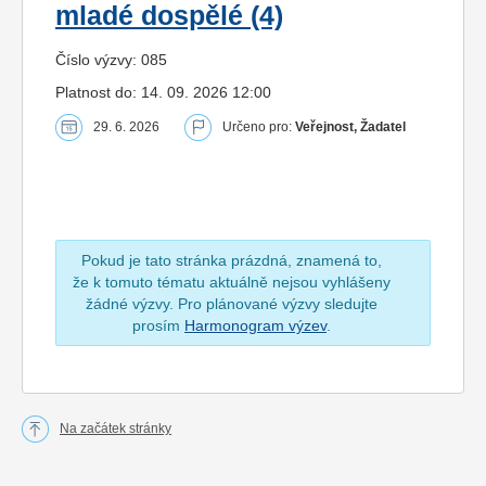
mladé dospělé (4)
Číslo výzvy: 085
Platnost do: 14. 09. 2026 12:00
29. 6. 2026
Určeno pro:
Veřejnost, Žadatel
Pokud je tato stránka prázdná, znamená to,
že k tomuto tématu aktuálně nejsou vyhlášeny
žádné výzvy. Pro plánované výzvy sledujte
prosím
Harmonogram výzev
.
Na začátek stránky