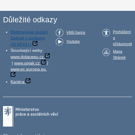
Důležité odkazy
Elektronické podání
Prohlášení
Větší šance
žádosti o podporu
o
Youtube
(IS KP21+)
přístupnosti
Související weby:
Mapa
www.dotaceeu.cz
Stránek
|
www.opjak.cz
|
www.ec.europa.eu
Kariéra