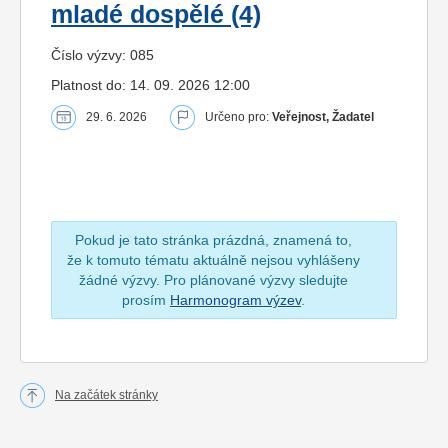
mladé dospělé (4)
Číslo výzvy: 085
Platnost do: 14. 09. 2026 12:00
29. 6. 2026
Určeno pro:
Veřejnost, Žadatel
Pokud je tato stránka prázdná, znamená to,
že k tomuto tématu aktuálně nejsou vyhlášeny
žádné výzvy. Pro plánované výzvy sledujte
prosím
Harmonogram výzev
.
Na začátek stránky