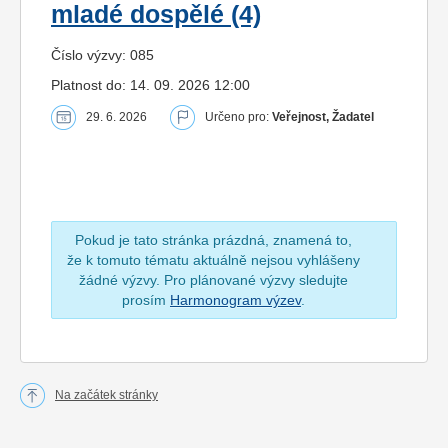
mladé dospělé (4)
Číslo výzvy: 085
Platnost do: 14. 09. 2026 12:00
29. 6. 2026
Určeno pro:
Veřejnost, Žadatel
Pokud je tato stránka prázdná, znamená to,
že k tomuto tématu aktuálně nejsou vyhlášeny
žádné výzvy. Pro plánované výzvy sledujte
prosím
Harmonogram výzev
.
Na začátek stránky