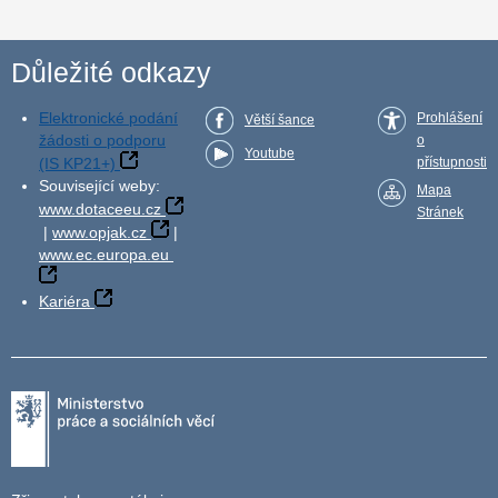
Důležité odkazy
Elektronické podání
Prohlášení
Větší šance
žádosti o podporu
o
Youtube
(IS KP21+)
přístupnosti
Související weby:
Mapa
www.dotaceeu.cz
Stránek
|
www.opjak.cz
|
www.ec.europa.eu
Kariéra