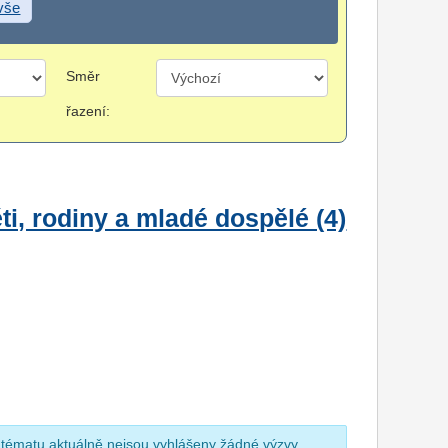
 vše
Směr
řazení:
i, rodiny a mladé dospělé (4)
 tématu aktuálně nejsou vyhlášeny žádné výzvy.