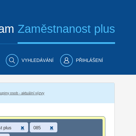
ram
Zaměstnanost plus
VYHLEDÁVÁNÍ
PŘIHLÁŠENÍ
piny osob - aktuální výzvy
t plus
085