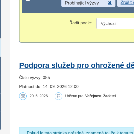
Zrušit
Probíhající výzvy
Řadit podle:
Podpora služeb pro ohrožené dět
Číslo výzvy: 085
Platnost do: 14. 09. 2026 12:00
29. 6. 2026
Určeno pro:
Veřejnost, Žadatel
Pokud je tato stránka prázdná, znamená to, že k tomuto