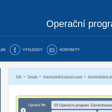
Operační prog
UM
VÝSLEDKY
KONTAKTY
/
/
/
ESF
Témata
Znevýhodněné skupiny osob
Znevýhodněné sku
Upravit filtr
Upravit filtr
03 Operační program Zaměstnanos