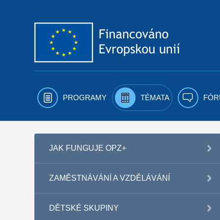
Přejít k obsahu
PROGRAMY
TÉMATA
FÓR
JAK FUNGUJE OPZ+
ZAMĚSTNÁVÁNÍ A VZDĚLÁVÁNÍ
DĚTSKÉ SKUPINY