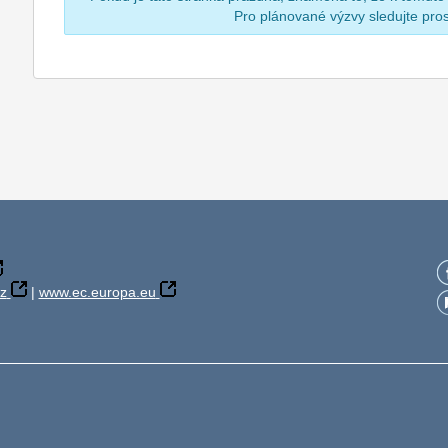
Pro plánované výzvy sledujte pr
z
|
www.ec.europa.eu