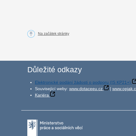
Na začátek stránky
Důležité odkazy
Elektronické podání žádosti o podporu (IS KP21+)
Související weby:
www.dotaceeu.cz
|
www.opjak.c
Kariéra