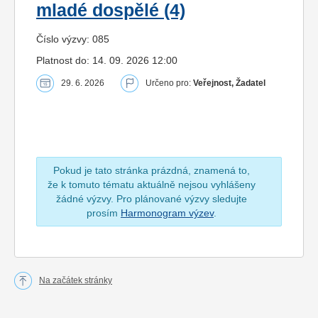
mladé dospělé (4)
Číslo výzvy: 085
Platnost do: 14. 09. 2026 12:00
29. 6. 2026
Určeno pro:
Veřejnost, Žadatel
Pokud je tato stránka prázdná, znamená to,
že k tomuto tématu aktuálně nejsou vyhlášeny
žádné výzvy. Pro plánované výzvy sledujte
prosím
Harmonogram výzev
.
Na začátek stránky