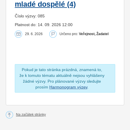
mladé dospělé (4)
Číslo výzvy: 085
Platnost do: 14. 09. 2026 12:00
29. 6. 2026
Určeno pro:
Veřejnost, Žadatel
Pokud je tato stránka prázdná, znamená to,
že k tomuto tématu aktuálně nejsou vyhlášeny
žádné výzvy. Pro plánované výzvy sledujte
prosím
Harmonogram výzev
.
Na začátek stránky