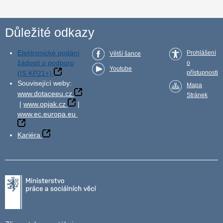
Důležité odkazy
Elektronické podání
Prohlášení
Větší šance
žádosti o podporu
o
Youtube
(IS KP21+)
přístupnosti
Související weby:
Mapa
www.dotaceeu.cz
Stránek
|
www.opjak.cz
|
www.ec.europa.eu
Kariéra