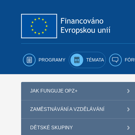
Přejít k obsahu
PROGRAMY
TÉMATA
FÓR
JAK FUNGUJE OPZ+
ZAMĚSTNÁVÁNÍ A VZDĚLÁVÁNÍ
DĚTSKÉ SKUPINY