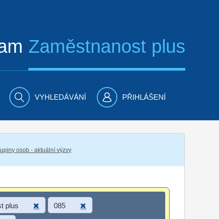
ram
Zaměstnanost plus
VYHLEDÁVÁNÍ
PŘIHLÁŠENÍ
piny osob - aktuální výzvy
t plus
085