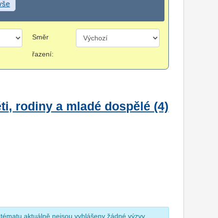
 vše
Směr
řazení:
i, rodiny a mladé dospělé (4)
 tématu aktuálně nejsou vyhlášeny žádné výzvy.