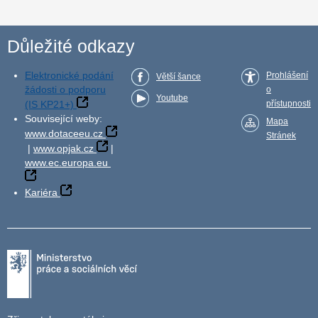
Důležité odkazy
Elektronické podání
Prohlášení
Větší šance
žádosti o podporu
o
Youtube
(IS KP21+)
přístupnosti
Související weby:
Mapa
www.dotaceeu.cz
Stránek
|
www.opjak.cz
|
www.ec.europa.eu
Kariéra