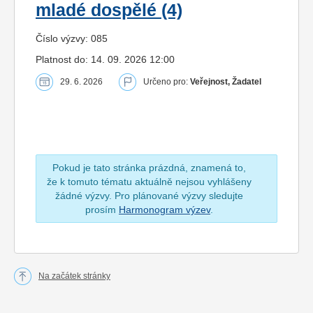
mladé dospělé (4)
Číslo výzvy: 085
Platnost do: 14. 09. 2026 12:00
29. 6. 2026
Určeno pro:
Veřejnost, Žadatel
Pokud je tato stránka prázdná, znamená to,
že k tomuto tématu aktuálně nejsou vyhlášeny
žádné výzvy. Pro plánované výzvy sledujte
prosím
Harmonogram výzev
.
Na začátek stránky