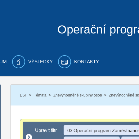
Operační prog
UM
VÝSLEDKY
KONTAKTY
/
/
/
ESF
Témata
Znevýhodněné skupiny osob
Znevýhodněné sku
Upravit filtr
Upravit filtr
03 Operační program Zaměstnanos