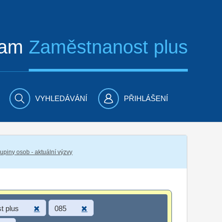
ram
Zaměstnanost plus
VYHLEDÁVÁNÍ
PŘIHLÁŠENÍ
piny osob - aktuální výzvy
t plus
085