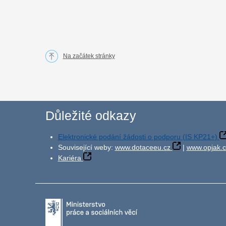
Na začátek stránky
Důležité odkazy
Elektronické podání žádosti o podporu (IS KP21+)
Související weby:
www.dotaceeu.cz
|
www.opjak.c
Kariéra