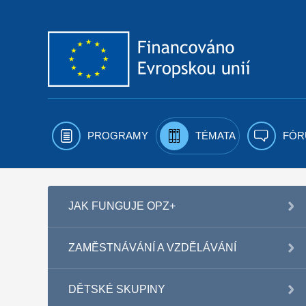
Přejít k obsahu
PROGRAMY
TÉMATA
FÓR
JAK FUNGUJE OPZ+
ZAMĚSTNÁVÁNÍ A VZDĚLÁVÁNÍ
DĚTSKÉ SKUPINY