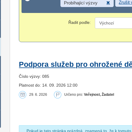
Zrušit
Probíhající výzvy
Řadit podle:
Podpora služeb pro ohrožené dět
Číslo výzvy: 085
Platnost do: 14. 09. 2026 12:00
29. 6. 2026
Určeno pro:
Veřejnost, Žadatel
Pokud je tato stránka prázdná, znamená to, že k tomuto