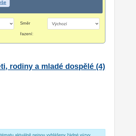
 vše
Směr
řazení:
i, rodiny a mladé dospělé (4)
 tématu aktuálně nejsou vyhlášeny žádné výzvy.