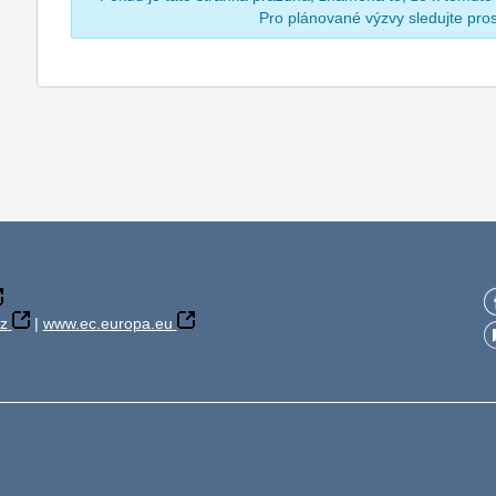
Pro plánované výzvy sledujte pr
z
|
www.ec.europa.eu