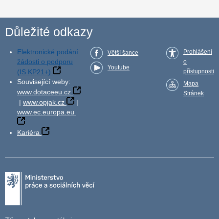
Důležité odkazy
Elektronické podání
Prohlášení
Větší šance
žádosti o podporu
o
Youtube
(IS KP21+)
přístupnosti
Související weby:
Mapa
www.dotaceeu.cz
Stránek
|
www.opjak.cz
|
www.ec.europa.eu
Kariéra