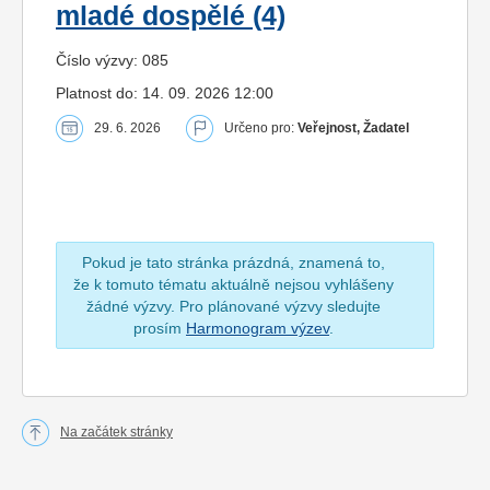
mladé dospělé (4)
Číslo výzvy: 085
Platnost do: 14. 09. 2026 12:00
29. 6. 2026
Určeno pro:
Veřejnost, Žadatel
Pokud je tato stránka prázdná, znamená to,
že k tomuto tématu aktuálně nejsou vyhlášeny
žádné výzvy. Pro plánované výzvy sledujte
prosím
Harmonogram výzev
.
Na začátek stránky