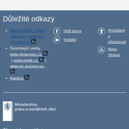
Důležité odkazy
Elektronické podání
Prohlášení
Větší šance
žádosti o podporu
o
Youtube
(IS KP21+)
přístupnosti
Související weby:
Mapa
www.dotaceeu.cz
Stránek
|
www.opjak.cz
|
www.ec.europa.eu
Kariéra