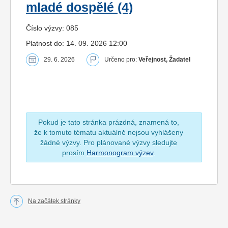
mladé dospělé (4)
Číslo výzvy: 085
Platnost do: 14. 09. 2026 12:00
29. 6. 2026
Určeno pro:
Veřejnost, Žadatel
Pokud je tato stránka prázdná, znamená to,
že k tomuto tématu aktuálně nejsou vyhlášeny
žádné výzvy. Pro plánované výzvy sledujte
prosím
Harmonogram výzev
.
Na začátek stránky