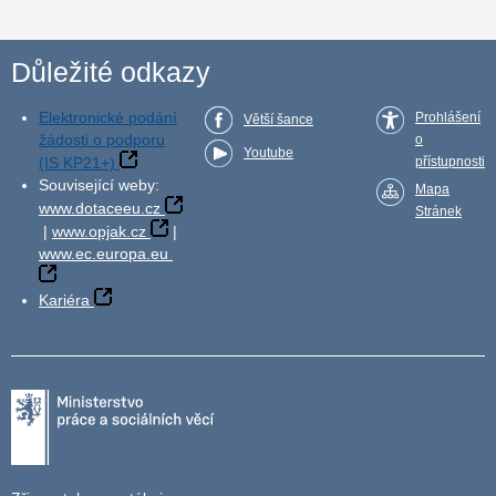
Důležité odkazy
Elektronické podání
Prohlášení
Větší šance
žádosti o podporu
o
Youtube
(IS KP21+)
přístupnosti
Související weby:
Mapa
www.dotaceeu.cz
Stránek
|
www.opjak.cz
|
www.ec.europa.eu
Kariéra