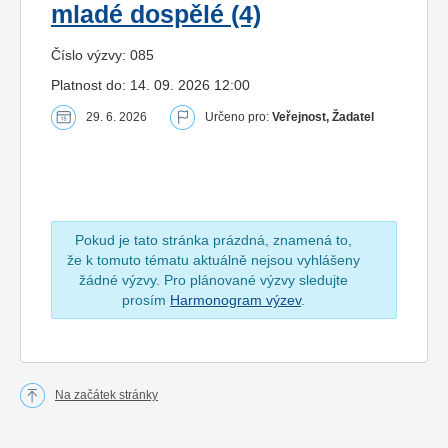
mladé dospělé (4)
Číslo výzvy: 085
Platnost do: 14. 09. 2026 12:00
29. 6. 2026
Určeno pro:
Veřejnost, Žadatel
Pokud je tato stránka prázdná, znamená to,
že k tomuto tématu aktuálně nejsou vyhlášeny
žádné výzvy. Pro plánované výzvy sledujte
prosím
Harmonogram výzev
.
Na začátek stránky