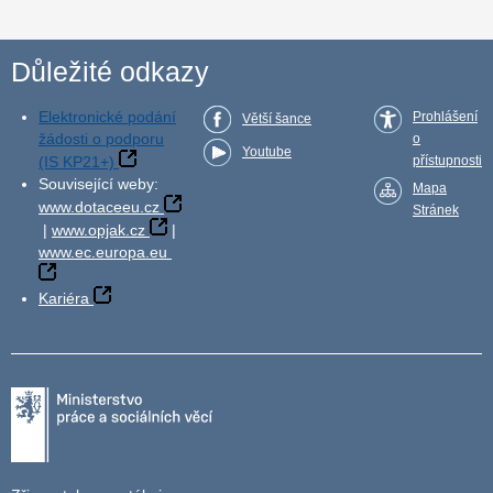
Důležité odkazy
Elektronické podání
Prohlášení
Větší šance
žádosti o podporu
o
Youtube
(IS KP21+)
přístupnosti
Související weby:
Mapa
www.dotaceeu.cz
Stránek
|
www.opjak.cz
|
www.ec.europa.eu
Kariéra