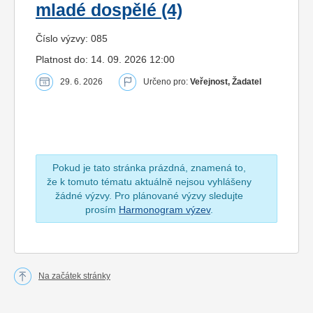
mladé dospělé (4)
Číslo výzvy: 085
Platnost do: 14. 09. 2026 12:00
29. 6. 2026
Určeno pro:
Veřejnost, Žadatel
Pokud je tato stránka prázdná, znamená to,
že k tomuto tématu aktuálně nejsou vyhlášeny
žádné výzvy. Pro plánované výzvy sledujte
prosím
Harmonogram výzev
.
Na začátek stránky