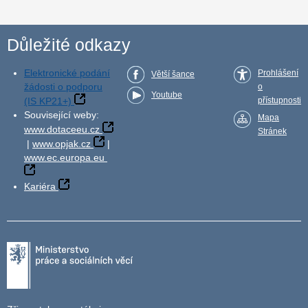
Důležité odkazy
Elektronické podání
Prohlášení
Větší šance
žádosti o podporu
o
Youtube
(IS KP21+)
přístupnosti
Související weby:
Mapa
www.dotaceeu.cz
Stránek
|
www.opjak.cz
|
www.ec.europa.eu
Kariéra