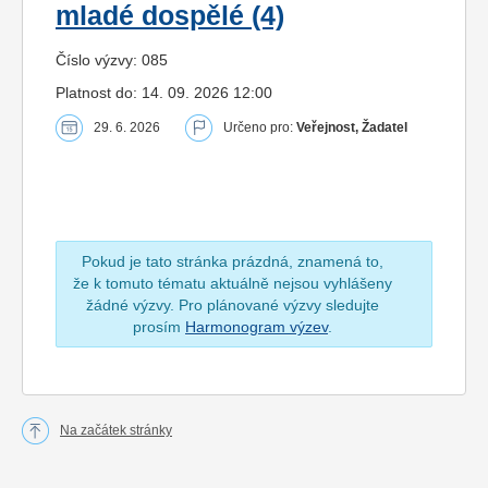
mladé dospělé (4)
Číslo výzvy: 085
Platnost do: 14. 09. 2026 12:00
29. 6. 2026
Určeno pro:
Veřejnost, Žadatel
Pokud je tato stránka prázdná, znamená to,
že k tomuto tématu aktuálně nejsou vyhlášeny
žádné výzvy. Pro plánované výzvy sledujte
prosím
Harmonogram výzev
.
Na začátek stránky