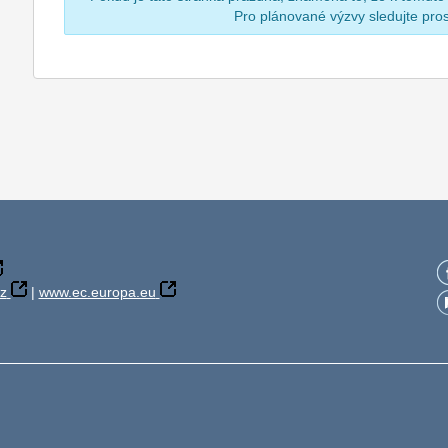
Pro plánované výzvy sledujte pr
z
|
www.ec.europa.eu