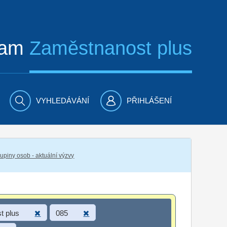
ram
Zaměstnanost plus
VYHLEDÁVÁNÍ
PŘIHLÁŠENÍ
piny osob - aktuální výzvy
t plus
085