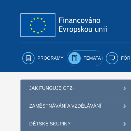
Přejít k obsahu
PROGRAMY
TÉMATA
FÓR
JAK FUNGUJE OPZ+
ZAMĚSTNÁVÁNÍ A VZDĚLÁVÁNÍ
DĚTSKÉ SKUPINY