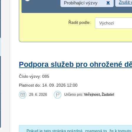
Zrušit
Probíhající výzvy
Řadit podle:
Podpora služeb pro ohrožené dět
Číslo výzvy: 085
Platnost do: 14. 09. 2026 12:00
29. 6. 2026
Určeno pro:
Veřejnost, Žadatel
Pokud je tato stránka prázdná, znamená to, že k tomuto