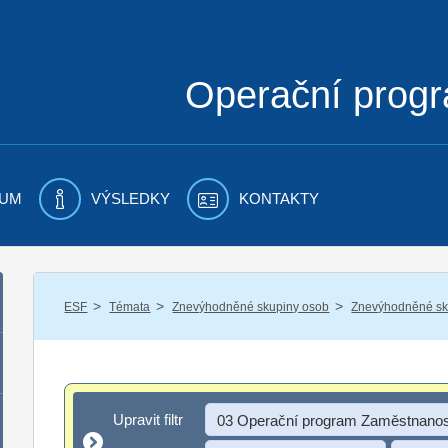
Operační prog
UM
VÝSLEDKY
KONTAKTY
/
/
/
ESF
Témata
Znevýhodněné skupiny osob
Znevýhodněné sku
Upravit filtr
Upravit filtr
03 Operační program Zaměstnanos