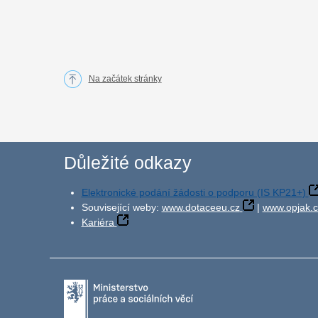
Na začátek stránky
Důležité odkazy
Elektronické podání žádosti o podporu (IS KP21+)
Související weby:
www.dotaceeu.cz
|
www.opjak.c
Kariéra