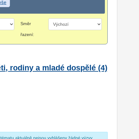
 vše
Směr
řazení:
i, rodiny a mladé dospělé (4)
 tématu aktuálně nejsou vyhlášeny žádné výzvy.