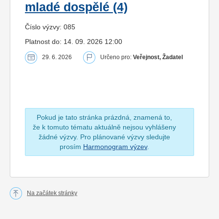
mladé dospělé (4)
Číslo výzvy: 085
Platnost do: 14. 09. 2026 12:00
29. 6. 2026
Určeno pro:
Veřejnost, Žadatel
Pokud je tato stránka prázdná, znamená to,
že k tomuto tématu aktuálně nejsou vyhlášeny
žádné výzvy. Pro plánované výzvy sledujte
prosím
Harmonogram výzev
.
Na začátek stránky