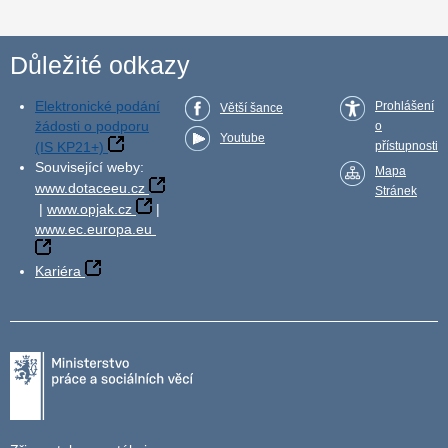
Důležité odkazy
Elektronické podání
Prohlášení
Větší šance
žádosti o podporu
o
Youtube
(IS KP21+)
přístupnosti
Související weby:
Mapa
www.dotaceeu.cz
Stránek
|
www.opjak.cz
|
www.ec.europa.eu
Kariéra