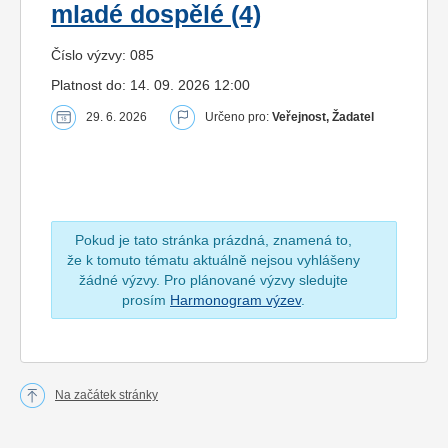
mladé dospělé (4)
Číslo výzvy: 085
Platnost do: 14. 09. 2026 12:00
29. 6. 2026
Určeno pro:
Veřejnost, Žadatel
Pokud je tato stránka prázdná, znamená to,
že k tomuto tématu aktuálně nejsou vyhlášeny
žádné výzvy. Pro plánované výzvy sledujte
prosím
Harmonogram výzev
.
Na začátek stránky