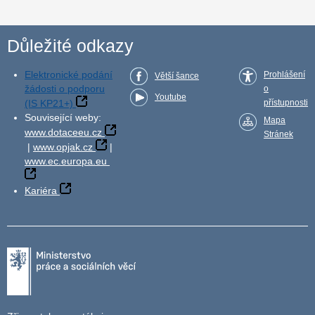
Důležité odkazy
Elektronické podání
Prohlášení
Větší šance
žádosti o podporu
o
Youtube
(IS KP21+)
přístupnosti
Související weby:
Mapa
www.dotaceeu.cz
Stránek
|
www.opjak.cz
|
www.ec.europa.eu
Kariéra