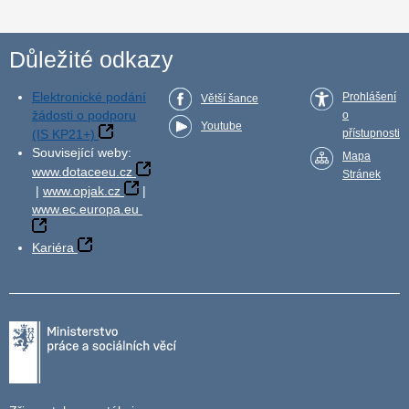
Důležité odkazy
Elektronické podání
Prohlášení
Větší šance
žádosti o podporu
o
Youtube
(IS KP21+)
přístupnosti
Související weby:
Mapa
www.dotaceeu.cz
Stránek
|
www.opjak.cz
|
www.ec.europa.eu
Kariéra