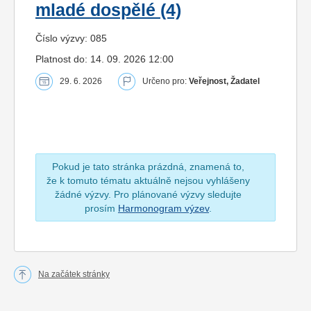
mladé dospělé (4)
Číslo výzvy: 085
Platnost do: 14. 09. 2026 12:00
29. 6. 2026
Určeno pro:
Veřejnost, Žadatel
Pokud je tato stránka prázdná, znamená to,
že k tomuto tématu aktuálně nejsou vyhlášeny
žádné výzvy. Pro plánované výzvy sledujte
prosím
Harmonogram výzev
.
Na začátek stránky