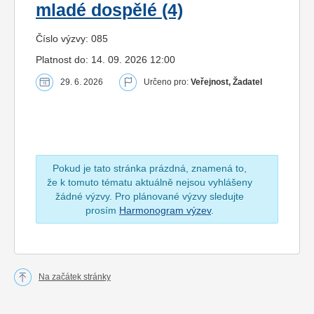
mladé dospělé (4)
Číslo výzvy: 085
Platnost do: 14. 09. 2026 12:00
29. 6. 2026
Určeno pro:
Veřejnost, Žadatel
Pokud je tato stránka prázdná, znamená to,
že k tomuto tématu aktuálně nejsou vyhlášeny
žádné výzvy. Pro plánované výzvy sledujte
prosím
Harmonogram výzev
.
Na začátek stránky