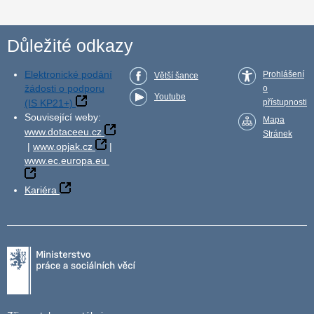
Důležité odkazy
Elektronické podání
Prohlášení
Větší šance
žádosti o podporu
o
Youtube
(IS KP21+)
přístupnosti
Související weby:
Mapa
www.dotaceeu.cz
Stránek
|
www.opjak.cz
|
www.ec.europa.eu
Kariéra