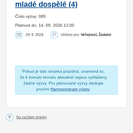
mladé dospělé (4)
Číslo výzvy: 085
Platnost do: 14. 09. 2026 12:00
29. 6. 2026
Určeno pro:
Veřejnost, Žadatel
Pokud je tato stránka prázdná, znamená to,
že k tomuto tématu aktuálně nejsou vyhlášeny
žádné výzvy. Pro plánované výzvy sledujte
prosím
Harmonogram výzev
.
Na začátek stránky