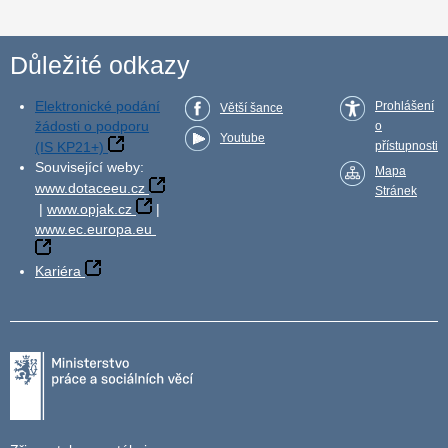
Důležité odkazy
Elektronické podání
Prohlášení
Větší šance
žádosti o podporu
o
Youtube
(IS KP21+)
přístupnosti
Související weby:
Mapa
www.dotaceeu.cz
Stránek
|
www.opjak.cz
|
www.ec.europa.eu
Kariéra