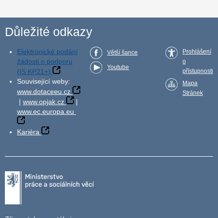
Důležité odkazy
Elektronické podání
Prohlášení
Větší šance
žádosti o podporu
o
Youtube
(IS KP21+)
přístupnosti
Související weby:
Mapa
www.dotaceeu.cz
Stránek
|
www.opjak.cz
|
www.ec.europa.eu
Kariéra