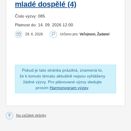
mladé dospělé (4)
Číslo výzvy: 085
Platnost do: 14. 09. 2026 12:00
29. 6. 2026
Určeno pro:
Veřejnost, Žadatel
Pokud je tato stránka prázdná, znamená to,
že k tomuto tématu aktuálně nejsou vyhlášeny
žádné výzvy. Pro plánované výzvy sledujte
prosím
Harmonogram výzev
.
Na začátek stránky