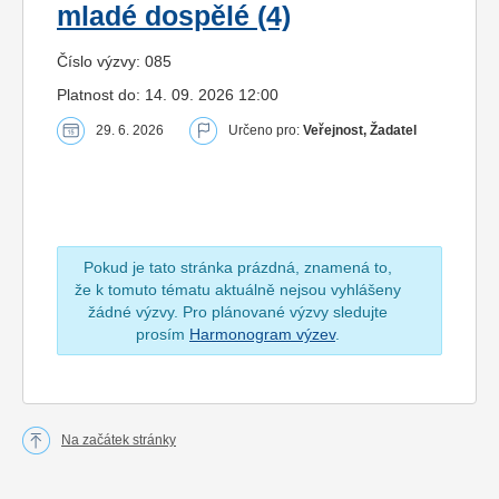
mladé dospělé (4)
Číslo výzvy: 085
Platnost do: 14. 09. 2026 12:00
29. 6. 2026
Určeno pro:
Veřejnost, Žadatel
Pokud je tato stránka prázdná, znamená to,
že k tomuto tématu aktuálně nejsou vyhlášeny
žádné výzvy. Pro plánované výzvy sledujte
prosím
Harmonogram výzev
.
Na začátek stránky