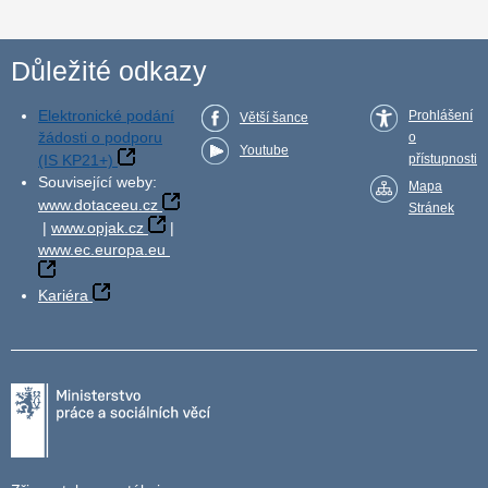
Důležité odkazy
Elektronické podání
Prohlášení
Větší šance
žádosti o podporu
o
Youtube
(IS KP21+)
přístupnosti
Související weby:
Mapa
www.dotaceeu.cz
Stránek
|
www.opjak.cz
|
www.ec.europa.eu
Kariéra