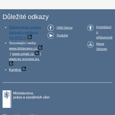
Důležité odkazy
Elektronické podání
Prohlášení
Větší šance
žádosti o podporu
o
Youtube
(IS KP21+)
přístupnosti
Související weby:
Mapa
www.dotaceeu.cz
Stránek
|
www.opjak.cz
|
www.ec.europa.eu
Kariéra