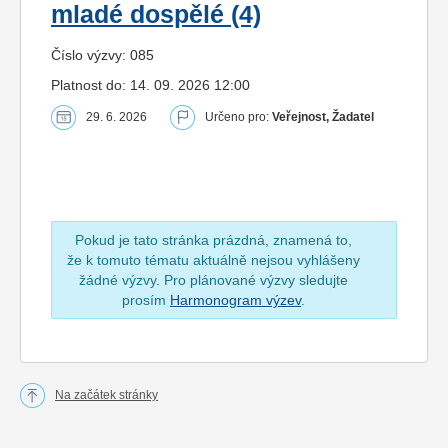
mladé dospělé (4)
Číslo výzvy: 085
Platnost do: 14. 09. 2026 12:00
29. 6. 2026
Určeno pro:
Veřejnost, Žadatel
Pokud je tato stránka prázdná, znamená to,
že k tomuto tématu aktuálně nejsou vyhlášeny
žádné výzvy. Pro plánované výzvy sledujte
prosím
Harmonogram výzev
.
Na začátek stránky