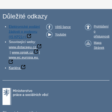
Důležité odkazy
Elektronické podání
Prohlášení
Větší šance
žádosti o podporu
o
Youtube
(IS KP21+)
přístupnosti
Související weby:
Mapa
www.dotaceeu.cz
Stránek
|
www.opjak.cz
|
www.ec.europa.eu
Kariéra