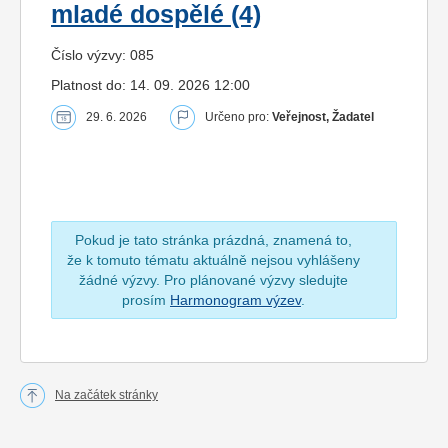
mladé dospělé (4)
Číslo výzvy: 085
Platnost do: 14. 09. 2026 12:00
29. 6. 2026
Určeno pro:
Veřejnost, Žadatel
Pokud je tato stránka prázdná, znamená to,
že k tomuto tématu aktuálně nejsou vyhlášeny
žádné výzvy. Pro plánované výzvy sledujte
prosím
Harmonogram výzev
.
Na začátek stránky