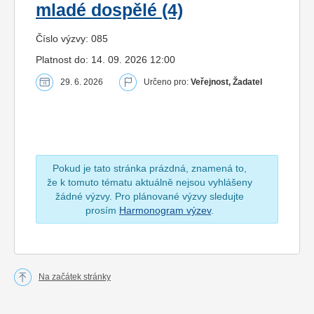
mladé dospělé (4)
Číslo výzvy: 085
Platnost do: 14. 09. 2026 12:00
29. 6. 2026
Určeno pro:
Veřejnost, Žadatel
Pokud je tato stránka prázdná, znamená to,
že k tomuto tématu aktuálně nejsou vyhlášeny
žádné výzvy. Pro plánované výzvy sledujte
prosím
Harmonogram výzev
.
Na začátek stránky