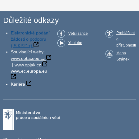
Důležité odkazy
Elektronické podání
Prohlášení
Větší šance
žádosti o podporu
o
Youtube
(IS KP21+)
přístupnosti
Související weby:
Mapa
www.dotaceeu.cz
Stránek
|
www.opjak.cz
|
www.ec.europa.eu
Kariéra