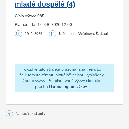
mladé dospělé (4)
Číslo výzvy: 085
Platnost do: 14. 09. 2026 12:00
29. 6. 2026
Určeno pro:
Veřejnost, Žadatel
Pokud je tato stránka prázdná, znamená to,
že k tomuto tématu aktuálně nejsou vyhlášeny
žádné výzvy. Pro plánované výzvy sledujte
prosím
Harmonogram výzev
.
Na začátek stránky