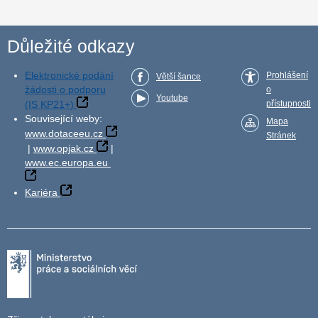
Důležité odkazy
Elektronické podání
Prohlášení
Větší šance
žádosti o podporu
o
Youtube
(IS KP21+)
přístupnosti
Související weby:
Mapa
www.dotaceeu.cz
Stránek
|
www.opjak.cz
|
www.ec.europa.eu
Kariéra