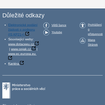
Důležité odkazy
Elektronické podání
Prohlášení
Větší šance
žádosti o podporu
o
Youtube
(IS KP21+)
přístupnosti
Související weby:
Mapa
www.dotaceeu.cz
Stránek
|
www.opjak.cz
|
www.ec.europa.eu
Kariéra