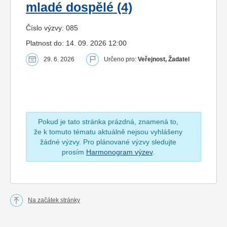
mladé dospělé (4)
Číslo výzvy: 085
Platnost do: 14. 09. 2026 12:00
29. 6. 2026
Určeno pro:
Veřejnost, Žadatel
Pokud je tato stránka prázdná, znamená to,
že k tomuto tématu aktuálně nejsou vyhlášeny
žádné výzvy. Pro plánované výzvy sledujte
prosím
Harmonogram výzev
.
Na začátek stránky