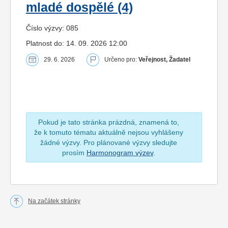
mladé dospělé (4)
Číslo výzvy: 085
Platnost do: 14. 09. 2026 12:00
29. 6. 2026
Určeno pro:
Veřejnost, Žadatel
Pokud je tato stránka prázdná, znamená to,
že k tomuto tématu aktuálně nejsou vyhlášeny
žádné výzvy. Pro plánované výzvy sledujte
prosím
Harmonogram výzev
.
Na začátek stránky