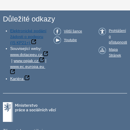
Důležité odkazy
Elektronické podání
Prohlášení
Větší šance
žádosti o podporu
o
Youtube
(IS KP21+)
přístupnosti
Související weby:
Mapa
www.dotaceeu.cz
Stránek
|
www.opjak.cz
|
www.ec.europa.eu
Kariéra