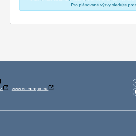
Pro plánované výzvy sledujte pr
z
|
www.ec.europa.eu