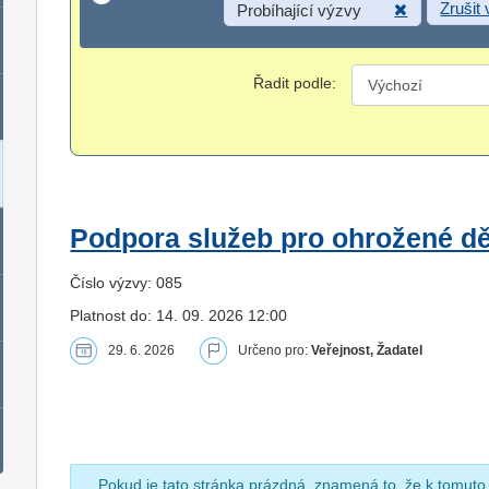
Zrušit
Probíhající výzvy
Řadit podle:
Podpora služeb pro ohrožené dět
Číslo výzvy: 085
Platnost do: 14. 09. 2026 12:00
29. 6. 2026
Určeno pro:
Veřejnost, Žadatel
Pokud je tato stránka prázdná, znamená to, že k tomuto