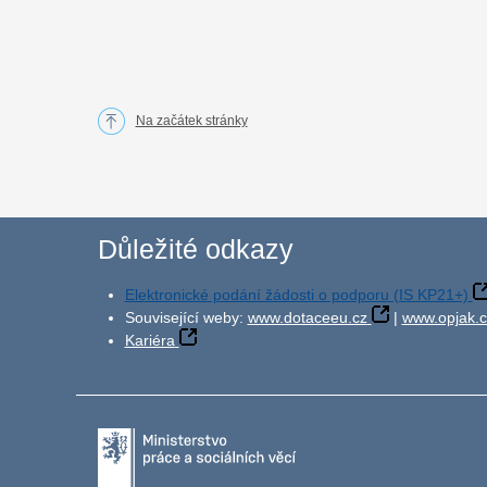
Na začátek stránky
Důležité odkazy
Elektronické podání žádosti o podporu (IS KP21+)
Související weby:
www.dotaceeu.cz
|
www.opjak.c
Kariéra