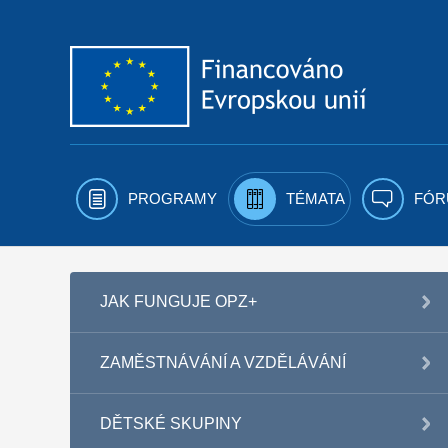
Přejít k obsahu
PROGRAMY
TÉMATA
FÓR
JAK FUNGUJE OPZ+
ZAMĚSTNÁVÁNÍ A VZDĚLÁVÁNÍ
DĚTSKÉ SKUPINY