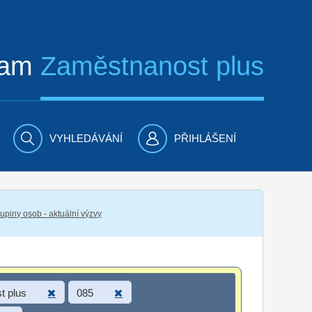
ram
Zaměstnanost plus
VYHLEDÁVÁNÍ
PŘIHLÁŠENÍ
piny osob - aktuální výzvy
t plus
085