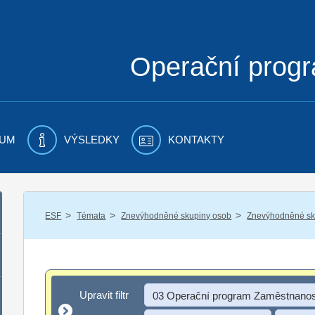
Operační prog
UM
VÝSLEDKY
KONTAKTY
/
/
/
ESF
Témata
Znevýhodněné skupiny osob
Znevýhodněné sku
Upravit filtr
Upravit filtr
03 Operační program Zaměstnanos