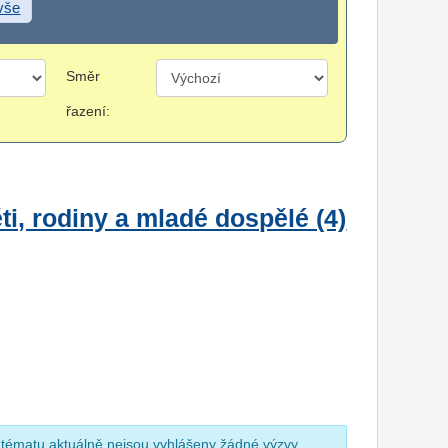
 vše
Směr
řazení:
i, rodiny a mladé dospělé (4)
 tématu aktuálně nejsou vyhlášeny žádné výzvy.