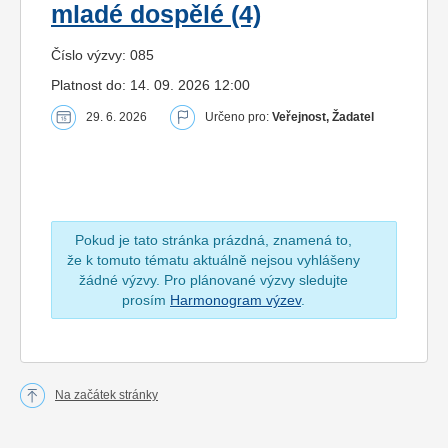
mladé dospělé (4)
Číslo výzvy: 085
Platnost do: 14. 09. 2026 12:00
29. 6. 2026
Určeno pro:
Veřejnost, Žadatel
Pokud je tato stránka prázdná, znamená to,
že k tomuto tématu aktuálně nejsou vyhlášeny
žádné výzvy. Pro plánované výzvy sledujte
prosím
Harmonogram výzev
.
Na začátek stránky