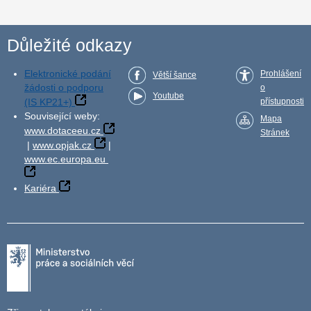
Důležité odkazy
Elektronické podání
Prohlášení
Větší šance
žádosti o podporu
o
Youtube
(IS KP21+)
přístupnosti
Související weby:
Mapa
www.dotaceeu.cz
Stránek
|
www.opjak.cz
|
www.ec.europa.eu
Kariéra