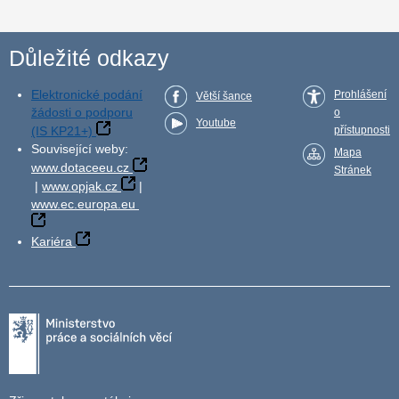
Důležité odkazy
Elektronické podání
Prohlášení
Větší šance
žádosti o podporu
o
Youtube
(IS KP21+)
přístupnosti
Související weby:
Mapa
www.dotaceeu.cz
Stránek
|
www.opjak.cz
|
www.ec.europa.eu
Kariéra