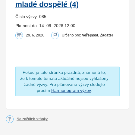
mladé dospělé (4)
Číslo výzvy: 085
Platnost do: 14. 09. 2026 12:00
29. 6. 2026
Určeno pro:
Veřejnost, Žadatel
Pokud je tato stránka prázdná, znamená to,
že k tomuto tématu aktuálně nejsou vyhlášeny
žádné výzvy. Pro plánované výzvy sledujte
prosím
Harmonogram výzev
.
Na začátek stránky