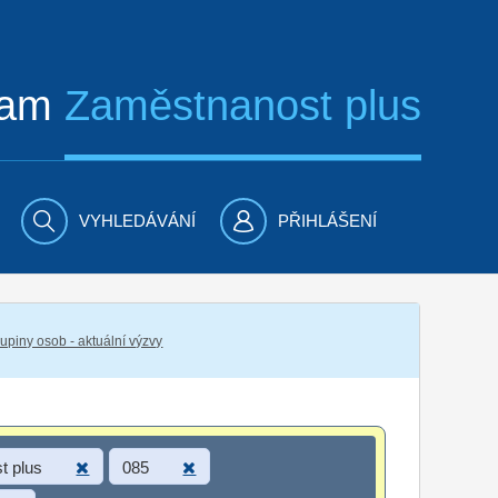
ram
Zaměstnanost plus
VYHLEDÁVÁNÍ
PŘIHLÁŠENÍ
piny osob - aktuální výzvy
t plus
085