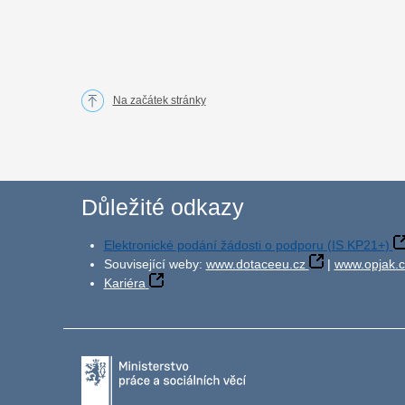
Na začátek stránky
Důležité odkazy
Elektronické podání žádosti o podporu (IS KP21+)
Související weby:
www.dotaceeu.cz
|
www.opjak.c
Kariéra