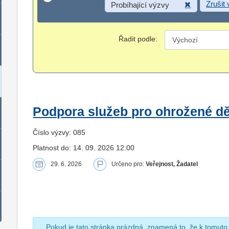
Zrušit
Probíhající výzvy
Řadit podle:
Podpora služeb pro ohrožené dět
Číslo výzvy: 085
Platnost do: 14. 09. 2026 12:00
29. 6. 2026
Určeno pro:
Veřejnost, Žadatel
Pokud je tato stránka prázdná, znamená to, že k tomuto