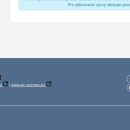
Pro plánované výzvy sledujte pr
z
|
www.ec.europa.eu