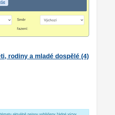
 vše
Směr
řazení:
i, rodiny a mladé dospělé (4)
 tématu aktuálně nejsou vyhlášeny žádné výzvy.