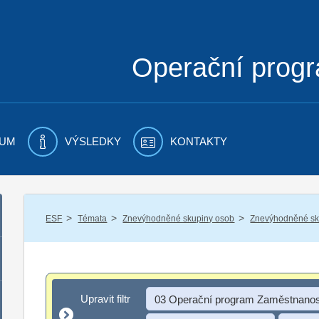
Operační prog
UM
VÝSLEDKY
KONTAKTY
/
/
/
ESF
Témata
Znevýhodněné skupiny osob
Znevýhodněné sku
Upravit filtr
Upravit filtr
03 Operační program Zaměstnanos