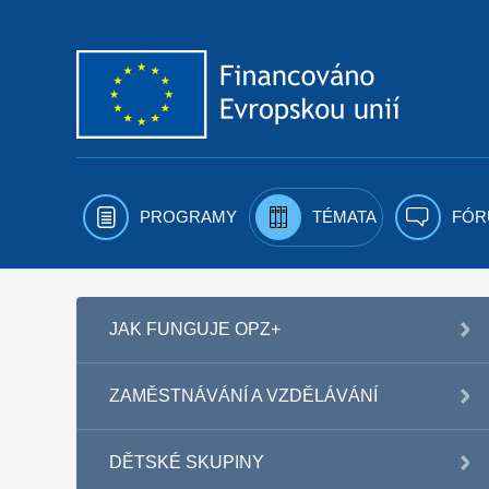
Přejít k obsahu
PROGRAMY
TÉMATA
FÓR
JAK FUNGUJE OPZ+
ZAMĚSTNÁVÁNÍ A VZDĚLÁVÁNÍ
DĚTSKÉ SKUPINY