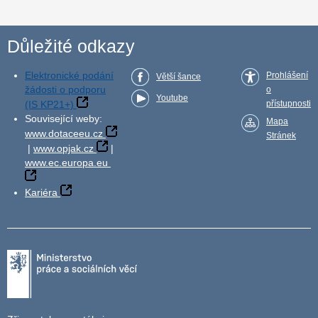
Důležité odkazy
Elektronické podání
Prohlášení
Větší šance
žádosti o podporu
o
Youtube
(IS KP21+)
přístupnosti
Související weby:
Mapa
www.dotaceeu.cz
Stránek
|
www.opjak.cz
|
www.ec.europa.eu
Kariéra