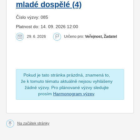
mladé dospělé (4)
Číslo výzvy: 085
Platnost do: 14. 09. 2026 12:00
29. 6. 2026
Určeno pro:
Veřejnost, Žadatel
Pokud je tato stránka prázdná, znamená to,
že k tomuto tématu aktuálně nejsou vyhlášeny
žádné výzvy. Pro plánované výzvy sledujte
prosím
Harmonogram výzev
.
Na začátek stránky