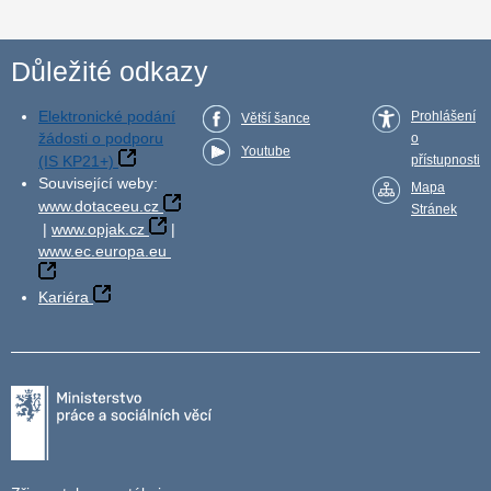
Důležité odkazy
Elektronické podání
Prohlášení
Větší šance
žádosti o podporu
o
Youtube
(IS KP21+)
přístupnosti
Související weby:
Mapa
www.dotaceeu.cz
Stránek
|
www.opjak.cz
|
www.ec.europa.eu
Kariéra