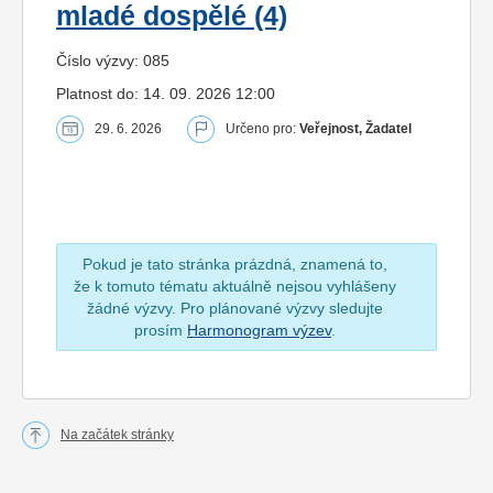
mladé dospělé (4)
Číslo výzvy: 085
Platnost do: 14. 09. 2026 12:00
29. 6. 2026
Určeno pro:
Veřejnost, Žadatel
Pokud je tato stránka prázdná, znamená to,
že k tomuto tématu aktuálně nejsou vyhlášeny
žádné výzvy. Pro plánované výzvy sledujte
prosím
Harmonogram výzev
.
Na začátek stránky