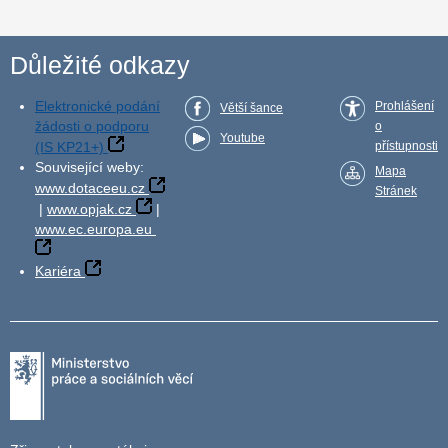
Důležité odkazy
Elektronické podání
Prohlášení
Větší šance
žádosti o podporu
o
Youtube
(IS KP21+)
přístupnosti
Související weby:
Mapa
www.dotaceeu.cz
Stránek
|
www.opjak.cz
|
www.ec.europa.eu
Kariéra