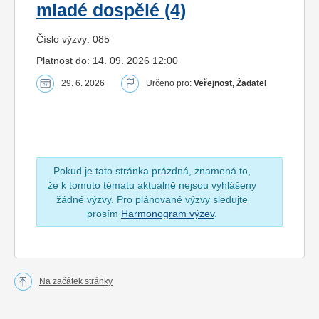
mladé dospělé (4)
Číslo výzvy: 085
Platnost do: 14. 09. 2026 12:00
29. 6. 2026
Určeno pro:
Veřejnost, Žadatel
Pokud je tato stránka prázdná, znamená to,
že k tomuto tématu aktuálně nejsou vyhlášeny
žádné výzvy. Pro plánované výzvy sledujte
prosím
Harmonogram výzev
.
Na začátek stránky