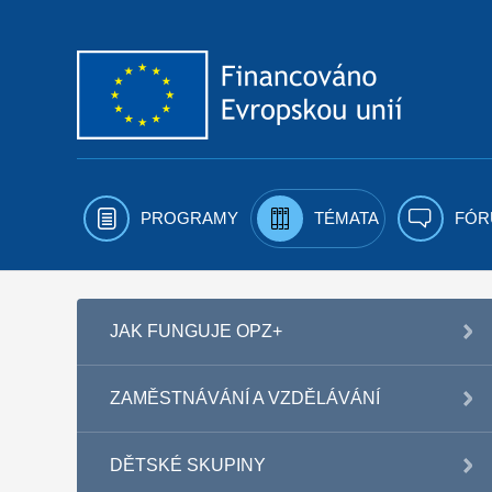
Přejít k obsahu
PROGRAMY
TÉMATA
FÓR
JAK FUNGUJE OPZ+
ZAMĚSTNÁVÁNÍ A VZDĚLÁVÁNÍ
DĚTSKÉ SKUPINY