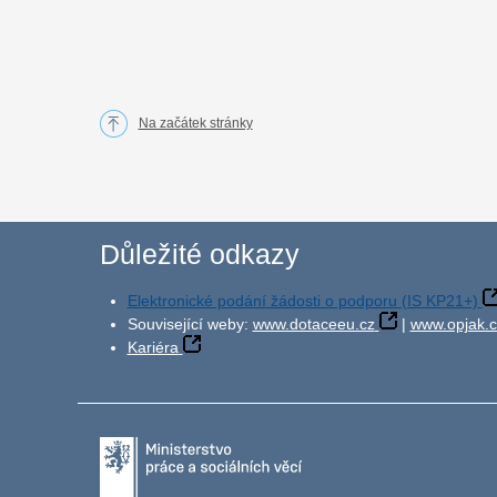
Na začátek stránky
Důležité odkazy
Elektronické podání žádosti o podporu (IS KP21+)
Související weby:
www.dotaceeu.cz
|
www.opjak.c
Kariéra