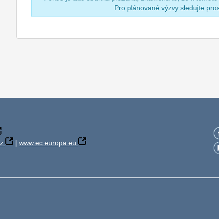
Pro plánované výzvy sledujte pr
z
|
www.ec.europa.eu