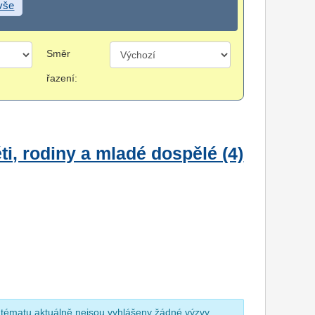
 vše
Směr
řazení:
i, rodiny a mladé dospělé (4)
 tématu aktuálně nejsou vyhlášeny žádné výzvy.