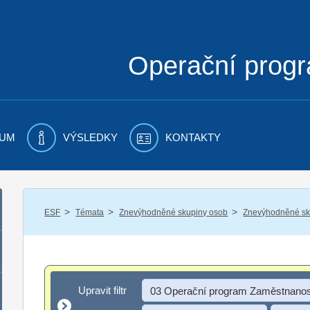
Operační prog
UM
VÝSLEDKY
KONTAKTY
/
/
/
ESF
Témata
Znevýhodněné skupiny osob
Znevýhodněné sku
Upravit filtr
Upravit filtr
03 Operační program Zaměstnanos