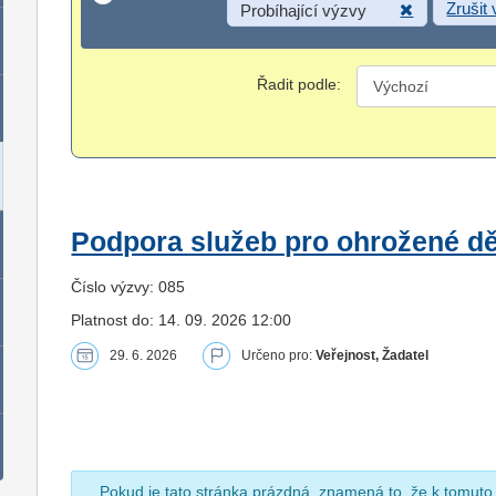
Zrušit
Probíhající výzvy
Řadit podle:
Podpora služeb pro ohrožené dět
Číslo výzvy: 085
Platnost do: 14. 09. 2026 12:00
29. 6. 2026
Určeno pro:
Veřejnost, Žadatel
Pokud je tato stránka prázdná, znamená to, že k tomuto