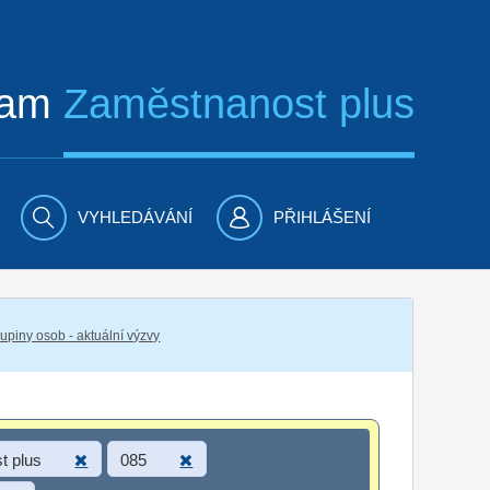
ram
Zaměstnanost plus
VYHLEDÁVÁNÍ
PŘIHLÁŠENÍ
piny osob - aktuální výzvy
t plus
085