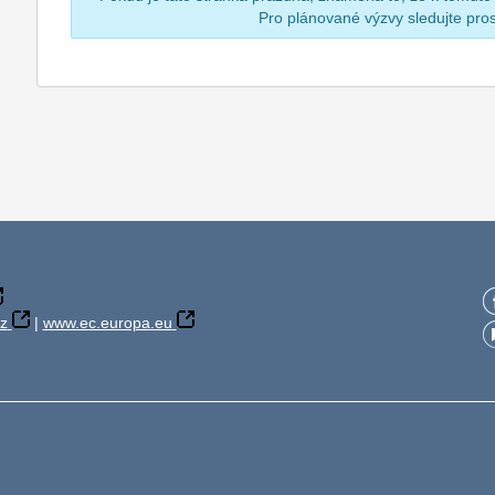
Pro plánované výzvy sledujte pr
z
|
www.ec.europa.eu