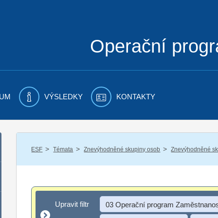
Operační prog
UM
VÝSLEDKY
KONTAKTY
/
/
/
ESF
Témata
Znevýhodněné skupiny osob
Znevýhodněné sku
Upravit filtr
Upravit filtr
03 Operační program Zaměstnanos