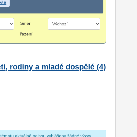
 vše
Směr
řazení:
i, rodiny a mladé dospělé (4)
 tématu aktuálně nejsou vyhlášeny žádné výzvy.