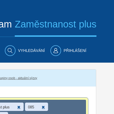
ram
Zaměstnanost plus
VYHLEDÁVÁNÍ
PŘIHLÁŠENÍ
piny osob - aktuální výzvy
t plus
085