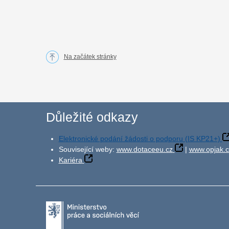
Na začátek stránky
Důležité odkazy
Elektronické podání žádosti o podporu (IS KP21+)
Související weby:
www.dotaceeu.cz
|
www.opjak.c
Kariéra