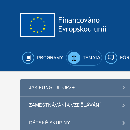
Přejít k obsahu
PROGRAMY
TÉMATA
FÓR
JAK FUNGUJE OPZ+
ZAMĚSTNÁVÁNÍ A VZDĚLÁVÁNÍ
DĚTSKÉ SKUPINY