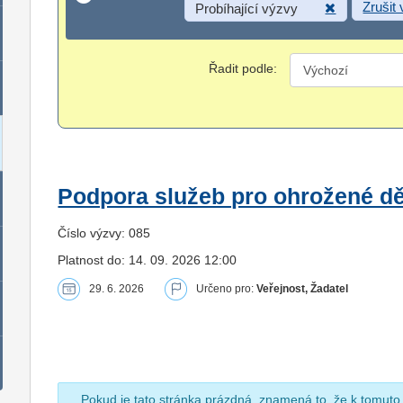
Zrušit
Probíhající výzvy
Řadit podle:
Podpora služeb pro ohrožené dět
Číslo výzvy: 085
Platnost do: 14. 09. 2026 12:00
29. 6. 2026
Určeno pro:
Veřejnost, Žadatel
Pokud je tato stránka prázdná, znamená to, že k tomuto