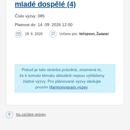
mladé dospělé (4)
Číslo výzvy: 085
Platnost do: 14. 09. 2026 12:00
29. 6. 2026
Určeno pro:
Veřejnost, Žadatel
Pokud je tato stránka prázdná, znamená to,
že k tomuto tématu aktuálně nejsou vyhlášeny
žádné výzvy. Pro plánované výzvy sledujte
prosím
Harmonogram výzev
.
Na začátek stránky