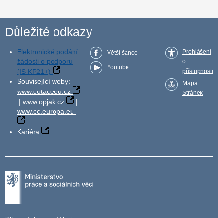
Důležité odkazy
Elektronické podání
Prohlášení
Větší šance
žádosti o podporu
o
Youtube
(IS KP21+)
přístupnosti
Související weby:
Mapa
www.dotaceeu.cz
Stránek
|
www.opjak.cz
|
www.ec.europa.eu
Kariéra