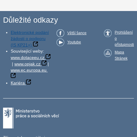
Důležité odkazy
Elektronické podání
Prohlášení
Větší šance
žádosti o podporu
o
Youtube
(IS KP21+)
přístupnosti
Související weby:
Mapa
www.dotaceeu.cz
Stránek
|
www.opjak.cz
|
www.ec.europa.eu
Kariéra