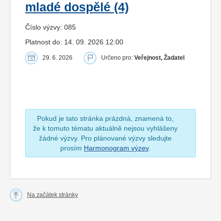
mladé dospělé (4)
Číslo výzvy: 085
Platnost do: 14. 09. 2026 12:00
29. 6. 2026
Určeno pro:
Veřejnost, Žadatel
Pokud je tato stránka prázdná, znamená to,
že k tomuto tématu aktuálně nejsou vyhlášeny
žádné výzvy. Pro plánované výzvy sledujte
prosím
Harmonogram výzev
.
Na začátek stránky