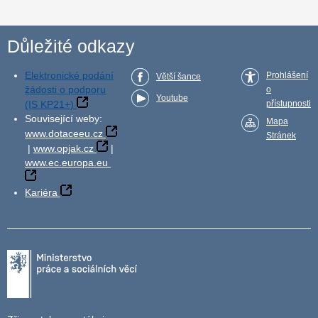
Důležité odkazy
Elektronické podání
Prohlášení
Větší šance
žádosti o podporu
o
Youtube
(IS KP21+)
přístupnosti
Související weby:
Mapa
www.dotaceeu.cz
Stránek
|
www.opjak.cz
|
www.ec.europa.eu
Kariéra