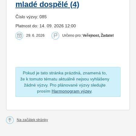
mladé dospělé (4)
Číslo výzvy: 085
Platnost do: 14. 09. 2026 12:00
29. 6. 2026
Určeno pro:
Veřejnost, Žadatel
Pokud je tato stránka prázdná, znamená to,
že k tomuto tématu aktuálně nejsou vyhlášeny
žádné výzvy. Pro plánované výzvy sledujte
prosím
Harmonogram výzev
.
Na začátek stránky