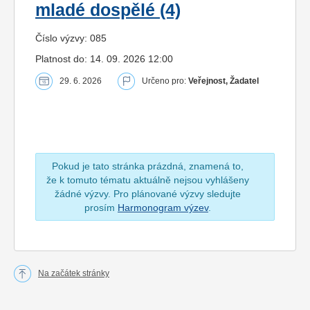
mladé dospělé (4)
Číslo výzvy: 085
Platnost do: 14. 09. 2026 12:00
29. 6. 2026
Určeno pro:
Veřejnost, Žadatel
Pokud je tato stránka prázdná, znamená to,
že k tomuto tématu aktuálně nejsou vyhlášeny
žádné výzvy. Pro plánované výzvy sledujte
prosím
Harmonogram výzev
.
Na začátek stránky