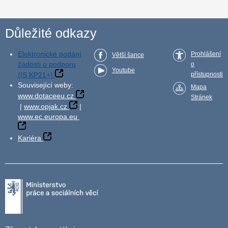
Důležité odkazy
Elektronické podání
Prohlášení
Větší šance
žádosti o podporu
o
Youtube
(IS KP21+)
přístupnosti
Související weby:
Mapa
www.dotaceeu.cz
Stránek
|
www.opjak.cz
|
www.ec.europa.eu
Kariéra